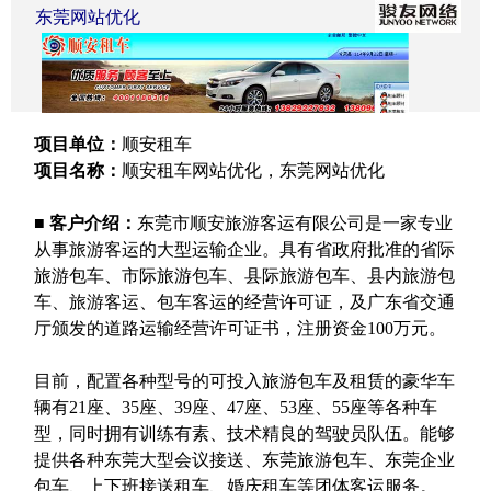
东莞网站优化
项目单位：
顺安租车
项目名称：
顺安租车网站优化，东莞网站优化
■
客户介绍：
东莞市顺安旅游客运有限公司是一家专业
从事旅游客运的大型运输企业。具有省政府批准的省际
旅游包车、市际旅游包车、县际旅游包车、县内旅游包
车、旅游客运、包车客运的经营许可证，及广东省交通
厅颁发的道路运输经营许可证书，注册资金
100
万元。
目前，配置各种型号的可投入旅游包车及租赁的豪华车
辆有
21
座、
35
座、
39
座、
47
座、
53
座、
55
座等各种车
型，同时拥有训练有素、技术精良的驾驶员队伍。能够
提供各种东莞大型会议接送、东莞旅游包车、东莞企业
包车、上下班接送租车、婚庆租车等团体客运服务。