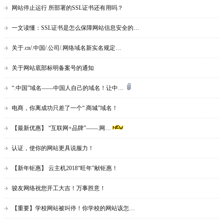
网站停止运行 所部署的SSL证书还有用吗？
一文读懂：SSL证书是怎么保障网站信息安全的…
关于.cn/.中国/.公司/.网络域名新实名规定…
关于网站底部标明备案号的通知
“.中国”域名——中国人自己的域名！让中…
电商，你离成功只差了一个“.商城”域名！
【最新优惠】 “互联网+品牌”——.网…
认证，使你的网站更具说服力！
【新年钜惠】 云主机2018“旺年”献钜惠！
骏友网络祝您开工大吉！万事胜意！
【重要】学校网站被叫停！你学校的网站该怎…