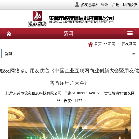
骏友惠享+
登录
|
注册
我的骏友
新闻
首页
>>
新闻
>>
骏友新闻
首页
关于骏友
新闻
新闻
产品
业务服务
社会责任
骏友网络参加用友优普《中国企业互联网商业创新大会暨用友优
人力资源
投资者关系
联系我们
普首届用户大会》
来源:东莞市骏友信息科技有限公司 日期:2016/9/18 14:07:20 责任编辑:@骏友网
络
热度
: 11177