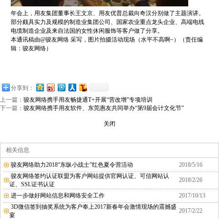
年会上，用友集团董事长王文京、用友优普总裁向奇汉分别做了主题演讲。
部分颇具实力及规模的制造业集团公司、国家农业重点龙头企业、高端电线
电缆制造企业及来自法国的女性休闲服饰等客户做了分享。
本通讯稿由
@
骏友网络
采写，图片拍摄活动现场（水平不高啊
~
）（责任编
辑：骏友网络）
分享到：
上一篇：
骏友网络携手用友畅捷通T+开展“营改增”专项培训
下一篇：
骏友网络携手用友软件、东莞惠友共同举办“第9届会计文化节”
关闭
相关信息
骏友网络助力2018“东纵小战士”红色夏令营活动
2018/5/16
骏友网络签约认证联盟为客户网站提供官网认证、可信网站认
2018/2/26
证、SSL证书认证
进一步做好网站信息和网络安全工作
2017/10/13
3D微信签到抽奖系统为客户奉上2017新春年会激情现场的震撼盛
2017/2/22
宴