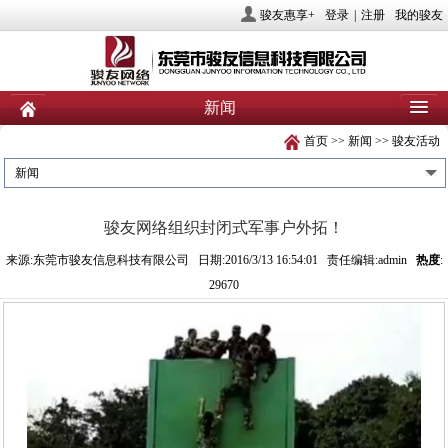
骏友惠享+
登录
|
注册
我的骏友
新闻
首页
>>
新闻
>>
骏友活动
首页
关于骏友
新闻
新闻
产品
业务服务
社会责任
骏友网络组织封闭式军事户外拓！
人力资源
投资者关系
联系我们
来源:东莞市骏友信息科技有限公司 日期:2016/3/13 16:54:01 责任编辑:admin
热度
:
29670