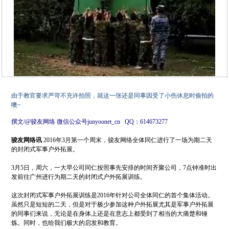
由于教官要求严苛不充许拍照，就这一张还是同事因受了小伤休息时偷拍的
噢
~
撰文
/
@
骏友网络
微信公众号
junyoonet_cn QQ
：
614673277
骏友网络讯
2016
年
3
月第一个周末，骏友网络全体同仁进行了一场为期二天
的封闭式军事户外拓展。
3
月
5
日，周六，一大早公司同仁按照事先安排的时间齐聚公司，
7
点钟准时出
发前往广州进行为期二天的封闭式户外拓展训练。
这次封闭式军事户外拓展训练是
2016
年针对公司全体同仁的首个集体活动。
虽然只是短短的二天，但是对于极少参加这种户外拓展尤其是军事户外拓展
的同事们来说，无论是在身体上还是在意志上都受到了相当的大痛楚和锤
炼。同时，也给我们极大的启发和教育。