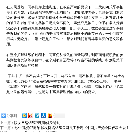
在拓展基地，同事们穿上迷彩服，在教官严苛的要求下，二天封闭式军事拓
展正式开始。训练课题包括生活上的细节，比如整理内务，也就是我们通常
说的叠被子。起先大家都觉得这个被子有啥好叠的呢？实际上，教官要求叠
的被子和我们平常的叠被子是完全不同的，虽然只是被子，似乎在常人觉得
没必要非得叠得跟豆腐块那么似刀切的一般。事实上，教官要通过这个课目
告诉我们的是，很多很多的事情其实都是从很微小的细节开始，一个习惯的
养成，无论是在生活上还是在工作中，都会对我们有着非常重要的意义和作
用。
在整个拓展训练的过程中，同事们从最先的有些消积，到后面都能积极的参
与到教官的训练项目中，在个别项目还取得了相当不错的成绩。特别是关于
团队集体项目的拓展。
“军井未掘，将不言渴；军灶未开，将不言饿；雨不披蓑，雪不穿裘；将士冷
暖，永记我心！”这是在拓展中教官教给我们的出自《黄石公三略》一书中
《军谶》的内容。虽然这是一句带兵的经典之句，但是，实际上在商业尤其
是公司的运作当中，也是对中高层管理者的向心力的要求。
分享到：
上一篇：
骏友网络组织羽毛球健身运动！
下一篇：
七•一建党97周年 骏友网络组织公司员工参观《中国共产党全国代表大会主