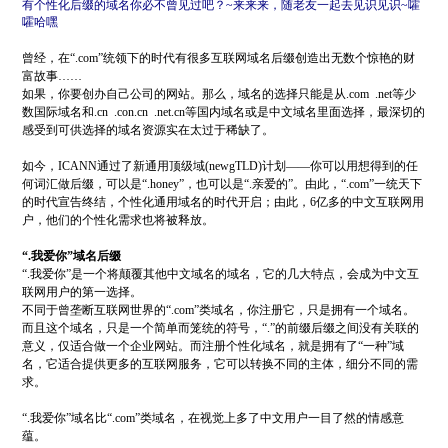
有个性化后缀的域名你必不曾见过吧？
~
来来来，随老友一起去见识见识
~
嚯
嚯哈嘿
曾经，在“
.com
”统领下的时代有很多互联网域名后缀创造出无数个惊艳的财
富故事
……
如果，你要创办自己公司的网站。那么，域名的选择只能是从
.com .net
等少
数国际域名和
.cn .con.cn .net.cn
等国内域名或是中文域名里面选择，最深切的
感受到可供选择的域名资源实在太过于稀缺了。
如今，
ICANN
通过了新通用顶级域
(newgTLD)
计划——你可以用想得到的任
何词汇做后缀，可以是“
.honey
”，也可以是“
.
亲爱的”。由此，“
.com
”一统天下
的时代宣告终结，个性化通用域名的时代开启；由此，
6
亿多的中文互联网用
户，他们的个性化需求也将被释放。
“
.
我爱你”域名后缀
“
.
我爱你”是一个将颠覆其他中文域名的域名，它的几大特点，会成为中文互
联网用户的第一选择。
不同于曾垄断互联网世界的“
.com
”类域名，你注册它，只是拥有一个域名。
而且这个域名，只是一个简单而笼统的符号，“
.
”的前缀后缀之间没有关联的
意义，仅适合做一个企业网站。而注册个性化域名，就是拥有了“一种”域
名，它适合提供更多的互联网服务，它可以转换不同的主体，细分不同的需
求。
“
.
我爱你”域名比“
.com
”类域名，在视觉上多了中文用户一目了然的情感意
蕴。