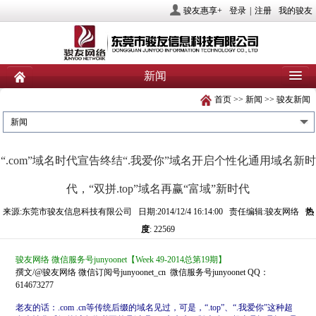
骏友惠享+
登录
|
注册
我的骏友
新闻
首页
>>
新闻
>>
骏友新闻
首页
关于骏友
新闻
新闻
产品
业务服务
社会责任
“.com”域名时代宣告终结“.我爱你”域名开启个性化通用域名新时
人力资源
投资者关系
联系我们
代，“双拼.top”域名再赢“富域”新时代
来源:东莞市骏友信息科技有限公司 日期:2014/12/4 16:14:00 责任编辑:骏友网络
热
度
: 22569
骏友网络 微信服务号
junyoonet
【
Week 49-2014
总第
19
期】
撰文
/@
骏友网络
微信订阅号
junyoonet_cn
微信服务号
junyoonet QQ
：
614673277
老友的话：
.com .cn
等传统后缀的域名见过，可是，“
.top
”、“
.
我爱你”这种超