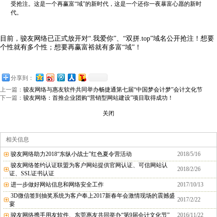
受抢注。这是一个再赢富“域”的新时代，这是一个还你一夜暴富心愿的新时
代。
目前，骏友网络已正式放开对“
.
我爱你”、“双拼
.top
”域名公开抢注！想要
个性就有多个性；想要再赢富裕就有多富“域”！
分享到：
上一篇：
骏友网络与惠友软件共同举办畅捷通第七届“中国梦会计梦”会计文化节
下一篇：
骏友网络：首推企业团购“营销型网站建设”项目取得成功！
关闭
相关信息
骏友网络助力2018“东纵小战士”红色夏令营活动
2018/5/16
骏友网络签约认证联盟为客户网站提供官网认证、可信网站认
2018/2/26
证、SSL证书认证
进一步做好网站信息和网络安全工作
2017/10/13
3D微信签到抽奖系统为客户奉上2017新春年会激情现场的震撼盛
2017/2/22
宴
骏友网络携手用友软件、东莞惠友共同举办“第9届会计文化节”
2016/11/22