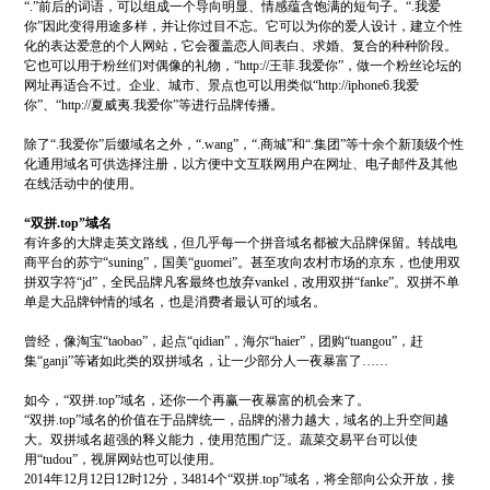
“
.
”前后的词语，可以组成一个导向明显、情感蕴含饱满的短句子。“
.
我爱
你”因此变得用途多样，并让你过目不忘。它可以为你的爱人设计，建立个性
化的表达爱意的个人网站，它会覆盖恋人间表白、求婚、复合的种种阶段。
它也可以用于粉丝们对偶像的礼物，“
http://
王菲
.
我爱你”，做一个粉丝论坛的
网址再适合不过。企业、城市、景点也可以用类似“
http://iphone6.
我爱
你”、“
http://
夏威夷
.
我爱你”等进行品牌传播。
除了“
.
我爱你”后缀域名之外，“
.wang
”，“
.
商城”和“
.
集团”等十余个新顶级个性
化通用域名可供选择注册，以方便中文互联网用户在网址、电子邮件及其他
在线活动中的使用。
“双拼
.top
”域名
有许多的大牌走英文路线，但几乎每一个拼音域名都被大品牌保留。转战电
商平台的苏宁“
suning
”，国美“
guomei
”。甚至攻向农村市场的京东，也使用双
拼双字符“
jd
”，全民品牌凡客最终也放弃
vankel
，改用双拼“
fanke
”。双拼不单
单是大品牌钟情的域名，也是消费者最认可的域名。
曾经，像淘宝“
taobao
”，起点“
qidian
”，海尔“
haier
”，团购“
tuangou
”，赶
集“
ganji
”等诸如此类的双拼域名，让一少部分人一夜暴富了
……
如今，“双拼
.top
”域名，还你一个再赢一夜暴富的机会来了。
“双拼
.top
”域名的价值在于品牌统一，品牌的潜力越大，域名的上升空间越
大。双拼域名超强的释义能力，使用范围广泛。蔬菜交易平台可以使
用“
tudou
”，视屏网站也可以使用。
2014
年
12
月
12
日
12
时
12
分，
34814
个“双拼
.top
”域名，将全部向公众开放，接